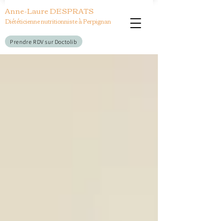
Anne-Laure DESPRA
TS
Diététicienne nutritionniste à Perpign
an
Prendre RDV sur Doctolib